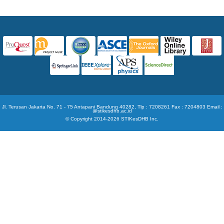
Jl. Terusan Jakarta No. 71 - 75 Antapani Bandung 40282, Tlp : 7208261 Fax : 7204803 Email :
@stikesdhb.ac.id
© Copyright 2014-2026 STIKesDHB Inc.