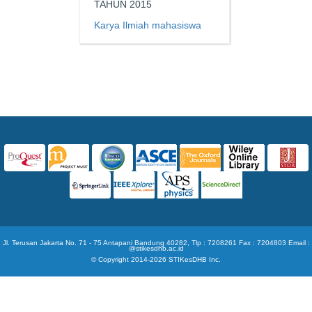
TAHUN 2015
Karya Ilmiah mahasiswa
Jl. Terusan Jakarta No. 71 - 75 Antapani Bandung 40282, Tlp : 7208261 Fax : 7204803 Email :
@stikesdhb.ac.id
© Copyright 2014-2026 STIKesDHB Inc.