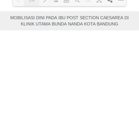
MOBILISASI DINI PADA IBU POST SECTION CAESAREA DI
KLINIK UTAMA BUNDA NANDA KOTA BANDUNG
HUBUNGAN INDEKS
MASSA TUBUH
TERHADAP KEJADIAN
DIABETES MELITUS
penelitian dosen
Hubungan Persepsi
Perawat Pelaksana tentang
Suvervisi Kepala Ruangan