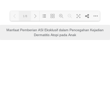
Manfaat Pemberian ASI Eksklusif dalam Pencegahan Kejadian
Dermatitis Atopi pada Anak
Gambaran Klinis Fixed
Drug Eruption pada Anak di
Rumah Sakit Cipto
Mangunkusumo
E-book
,
Karya Ilmiah
mahasiswa