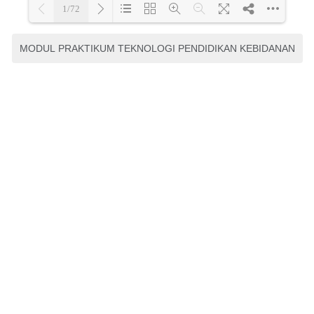
MODUL PRAKTIKUM TEKNOLOGI PENDIDIKAN KEBIDANAN
MODUL PRAKTIKUM
ENDOKRINOLOGI DAN
INFERTILITAS DALAM
KEBIDANAN
diktat dan modul
DIKTAT PENGEMBANGAN
ASUHAN KEBIDANAN
KOMPLEMENTER
diktat dan modul